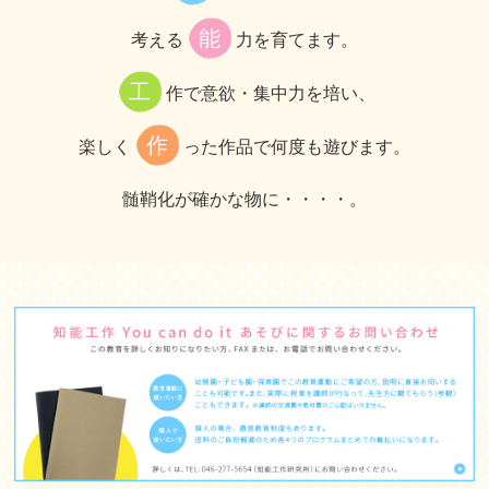
能
考える
力を育てます。
工
作で意欲・集中力を培い、
作
楽しく
った作品で何度も遊びます。
髄鞘化が確かな物に・・・・。